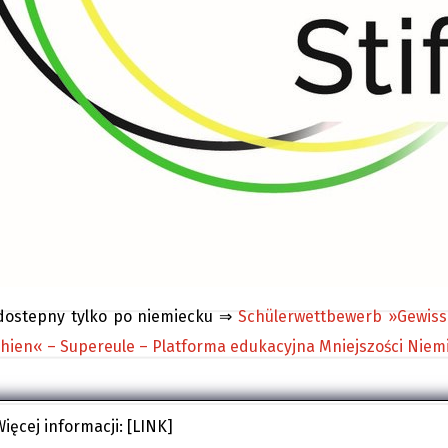
dostepny tylko po niemiecku ⇒
Schülerwettbewerb »Gewiss
hien« – Supereule – Platforma edukacyjna Mniejszości Niemi
Więcej informacji:
[LINK]