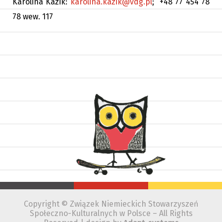
Karolina Kazik:
karolina.kazik@vdg.pl
; +48 77 454 78
78 wew. 117
Copyright © Związek Niemieckich Stowarzyszeń
Społeczno-Kulturalnych w Polsce – All Rights