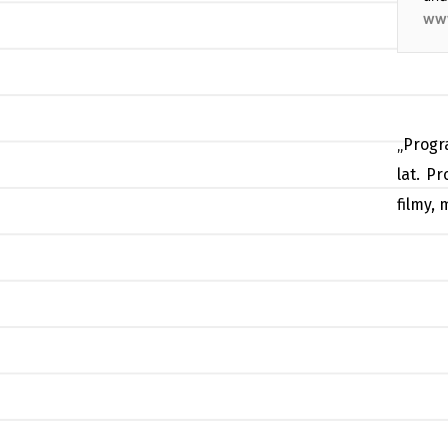
„Progr
lat. P
filmy,