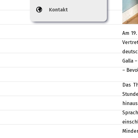
Kontakt
Am 19.
Vertre
deutsc
Galla 
– Bevo
Das Th
Stunde
hinaus
Sprach
einsc
Minder