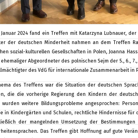
 Januar 2024 fand ein Treffen mit Katarzyna Lubnauer, der s
ter der deutschen Minderheit nahmen an dem Treffen Ra
hen sozial-kulturellen Gesellschaften in Polen, Joanna Ha
– ehemaliger Abgeordneter des polnischen Sejm der 5., 6., 7.
llmächtigter des VdG für internationale Zusammenarbeit in Po
ema des Treffens war die Situation der deutschen Spra
n, die die vorherige Regierung den Kindern der deuts
 wurden weitere Bildungsprobleme angesprochen: Personal
e in Kindergärten und Schulen, rechtliche Hindernisse für 
hließlich der mangelnden Umsetzung der Bestimmungen 
heitensprachen. Das Treffen gibt Hoffnung auf gute Verä